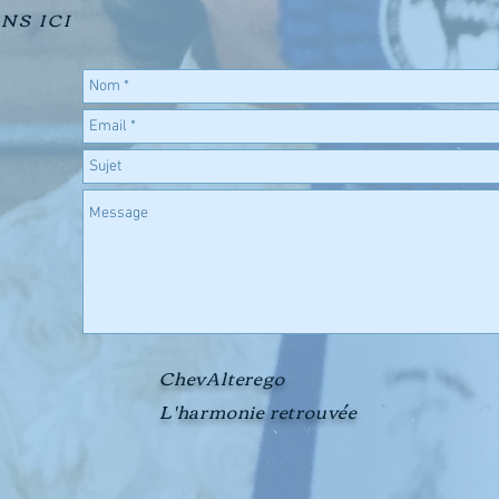
NS ICI
ChevAlterego
L'harmonie retrouvée