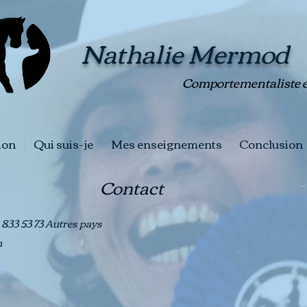
Nathalie Mermod
Comportementaliste é
ion
Qui suis-je
Mes enseignements
Conclusion
Contact
79 833 53 73 Autres pays
m